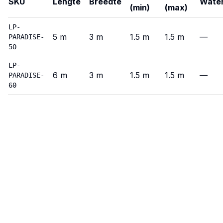
SKU
Lengte
Breedte
Wate
(min)
(max)
Paradise
—
Varianten
LP-
5
m
3
m
1.5
m
1.5
m
—
PARADISE-
50
LP-
6
m
3
m
1.5
m
1.5
m
—
PARADISE-
60