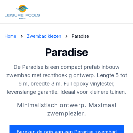
Skip to main content
Home
Zwembad kiezen
Paradise
Paradise
De Paradise is een compact prefab inbouw
zwembad met rechthoekig ontwerp. Lengte 5 tot
6 m, breedte 3 m. Full epoxy vinylester,
levenslange garantie. Ideaal voor kleinere tuinen.
Minimalistisch ontwerp. Maximaal
zwemplezier.
Bereken de prijs van een Paradise zwembad