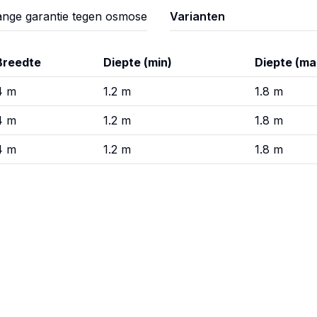
ange garantie tegen osmose
Varianten
Breedte
Diepte (min)
Diepte (ma
4
m
1.2
m
1.8
m
4
m
1.2
m
1.8
m
4
m
1.2
m
1.8
m