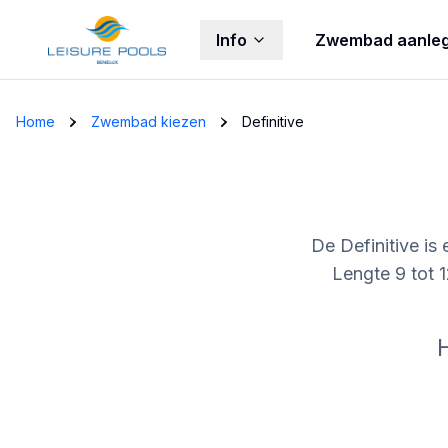
Info
Zwembad aanle
Skip to main content
Home
Zwembad kiezen
Definitive
De Definitive i
Lengte 9 tot 1