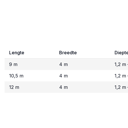
Lengte
Breedte
Diept
9 m
4 m
1,2 m 
10,5 m
4 m
1,2 m 
12 m
4 m
1,2 m 