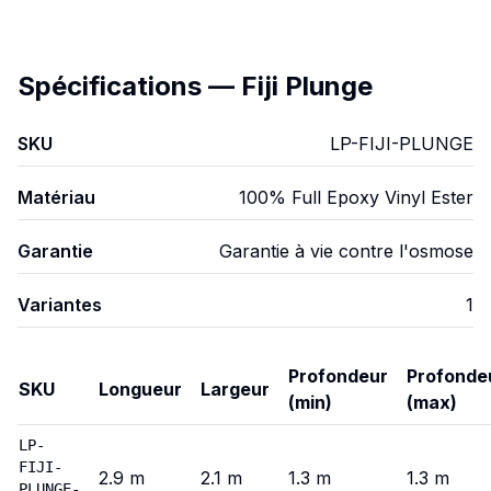
Spécifications
—
Fiji Plunge
SKU
LP-FIJI-PLUNGE
Matériau
100% Full Epoxy Vinyl Ester
Garantie
Garantie à vie contre l'osmose
Variantes
1
Profondeur
Profonde
SKU
Longueur
Largeur
(min)
(max)
Fiji Plunge
—
Variantes
LP-
FIJI-
2.9
m
2.1
m
1.3
m
1.3
m
PLUNGE-